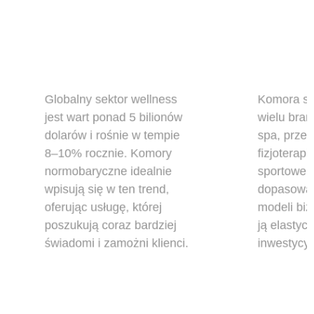
Globalny sektor wellness
Komora sp
jest wart ponad 5 bilionów
wielu bran
dolarów i rośnie w tempie
spa, przez
8–10% rocznie. Komory
fizjoterapi
normobaryczne idealnie
sportowe.
wpisują się w ten trend,
dopasowan
oferując usługę, której
modeli bi
poszukują coraz bardziej
ją elasty
świadomi i zamożni klienci.
inwestycy