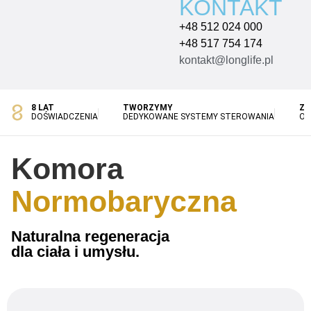
KONTAKT
+48 512 024 000
+48 517 754 174
kontakt@longlife.pl
8 LAT
TWORZYMY
ZA
DOŚWIADCZENIA
DEDYKOWANE SYSTEMY STEROWANIA
OB
Komora
Normobaryczna
Naturalna regeneracja
dla ciała i umysłu.