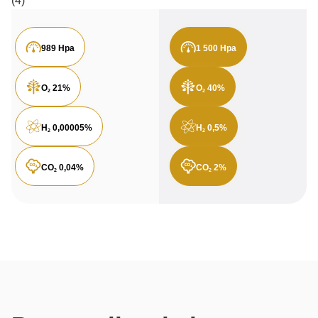
989 Hpa
1 500 Hpa
O
21%
O
40%
2
2
H
0,00005%
H
0,5%
2
2
CO
0,04%
CO
2%
2
2