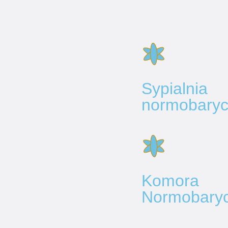
Sypialnia
normobary
Komora
Normobary