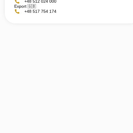
+48 512 024 000
Export 🇬🇧
+48 517 754 174