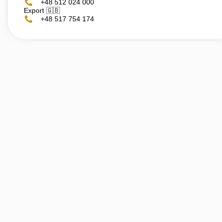
+48 512 024 000
Export 🇬🇧
+48 517 754 174